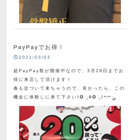
PayPayでお得！
2021/03/03
超PayPay祭が開催中なので、3月28日までお
得に来店して頂けます！
春も近づいて来ちゃうので、良かったら、この
機会に体験しに来て下さい꒰✪ૢꇵ✪ૢ꒱ෆ⃛ෆ⃛ೄ