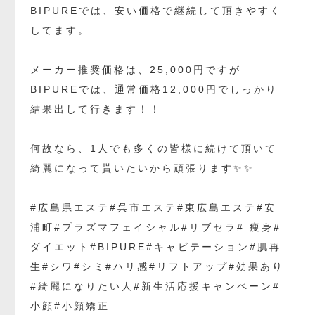
BIPUREでは、安い価格で継続して頂きやすく
してます。
メーカー推奨価格は、25,000円ですが
BIPUREでは、通常価格12,000円でしっかり
結果出して行きます！！
何故なら、1人でも多くの皆様に続けて頂いて
綺麗になって貰いたいから頑張ります✨✨
#広島県エステ#呉市エステ#東広島エステ#安
浦町#プラズマフェイシャル#リブセラ# 痩身#
ダイエット#BIPURE#キャビテーション#肌再
生#シワ#シミ#ハリ感#リフトアップ#効果あり
#綺麗になりたい人#新生活応援キャンペーン#
小顔#小顔矯正