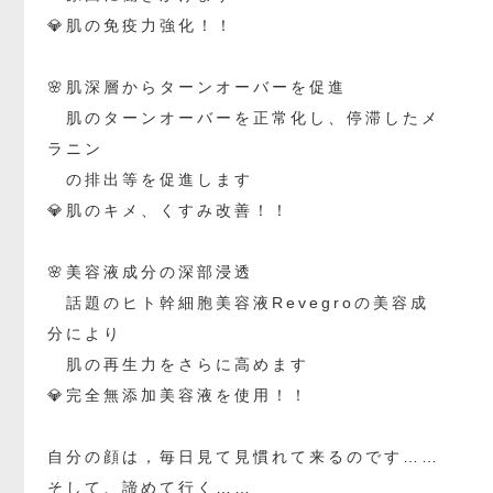
💎肌の免疫力強化！！
🌸肌深層からターンオーバーを促進
肌のターンオーバーを正常化し、停滞したメ
ラニン
の排出等を促進します
💎肌のキメ、くすみ改善！！
🌸美容液成分の深部浸透
話題のヒト幹細胞美容液Revegroの美容成
分により
肌の再生力をさらに高めます
💎完全無添加美容液を使用！！
自分の顔は，毎日見て見慣れて来るのです……
そして、諦めて行く……