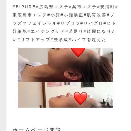
#BIPURE#広島県エステ#呉市エステ#安浦町#
東広島市エステ#小顔#小顔矯正#肌質改善#プ
ラズマフェイシャル#リブセラ#リバグロ#ヒト
幹細胞#エイジングケア#若返り#綺麗になりた
い#リフトアップ#整形級#ハイフを超えた
ホームページ開設