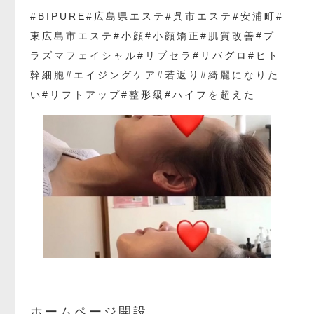
#BIPURE#広島県エステ#呉市エステ#安浦町#
東広島市エステ#小顔#小顔矯正#肌質改善#プ
ラズマフェイシャル#リブセラ#リバグロ#ヒト
幹細胞#エイジングケア#若返り#綺麗になりた
い#リフトアップ#整形級#ハイフを超えた
ホームページ開設