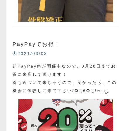
PayPayでお得！
2021/03/03
超PayPay祭が開催中なので、3月28日までお
得に来店して頂けます！
春も近づいて来ちゃうので、良かったら、この
機会に体験しに来て下さい꒰✪ૢꇵ✪ૢ꒱ෆ⃛ෆ⃛ೄ