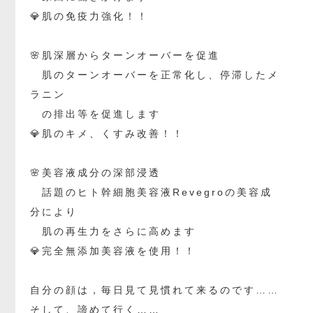
💎肌の免疫力強化！！
🌸肌深層からターンオーバーを促進
肌のターンオーバーを正常化し、停滞したメ
ラニン
の排出等を促進します
💎肌のキメ、くすみ改善！！
🌸美容液成分の深部浸透
話題のヒト幹細胞美容液Revegroの美容成
分により
肌の再生力をさらに高めます
💎完全無添加美容液を使用！！
自分の顔は，毎日見て見慣れて来るのです……
そして、諦めて行く……