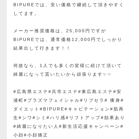
BIPUREでは、安い価格で継続して頂きやすく
してます。
メーカー推奨価格は、25,000円ですが
BIPUREでは、通常価格12,000円でしっかり
結果出して行きます！！
何故なら、1人でも多くの皆様に続けて頂いて
綺麗になって貰いたいから頑張ります✨✨
#広島県エステ#呉市エステ#東広島エステ#安
浦町#プラズマフェイシャル#リブセラ# 痩身#
ダイエット#BIPURE#キャビテーション#肌再
生#シワ#シミ#ハリ感#リフトアップ#効果あり
#綺麗になりたい人#新生活応援キャンペーン#
小顔#小顔矯正