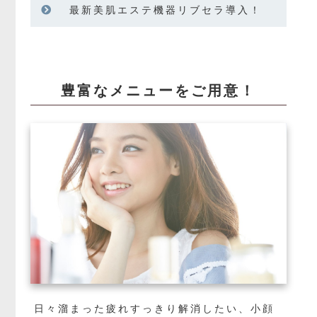
最新美肌エステ機器リブセラ導入！
豊富なメニューをご用意！
日々溜まった疲れすっきり解消したい、小顔