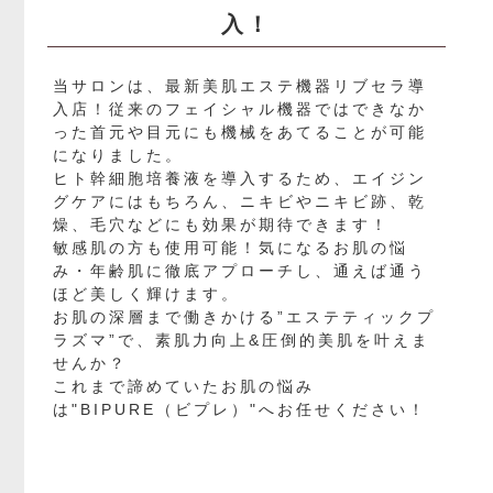
入！
当サロンは、最新美肌エステ機器リブセラ導
入店！従来のフェイシャル機器ではできなか
った首元や目元にも機械をあてることが可能
になりました。
ヒト幹細胞培養液を導入するため、エイジン
グケアにはもちろん、ニキビやニキビ跡、乾
燥、毛穴などにも効果が期待できます！
敏感肌の方も使用可能！気になるお肌の悩
み・年齢肌に徹底アプローチし、通えば通う
ほど美しく輝けます。
お肌の深層まで働きかける”エステティックプ
ラズマ”で、素肌力向上&圧倒的美肌を叶えま
せんか？
これまで諦めていたお肌の悩み
は"BIPURE（ビプレ）"へお任せください！